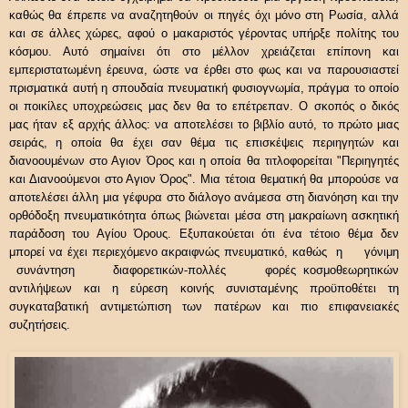
καθώς θα έπρεπε να αναζητηθούν οι πηγές όχι μόνο στη Ρωσία, αλλά
και σε άλλες χώρες, αφού ο μακαριστός γέροντας υπήρξε πολίτης του
κόσμου. Αυτό σημαίνει ότι στο μέλλον χρειάζεται επίπονη και
εμπεριστατωμένη έρευνα, ώστε να έρθει στο φως και να παρουσιαστεί
πρισματικά αυτή η σπουδαία πνευματική φυσιογνωμία, πράγμα το οποίο
οι ποικίλες υποχρεώσεις μας δεν θα το επέτρεπαν. Ο σκοπός ο δικός
μας ήταν εξ αρχής άλλος: να αποτελέσει το βιβλίο αυτό, το πρώτο μιας
σειράς, η οποία θα έχει σαν θέμα τις επισκέψεις περιηγητών και
διανοουμένων στο Αγιον Όρος και η οποία θα τιτλοφορείται "Περιηγητές
και Διανοούμενοι στο Αγιον Όρος". Μια τέτοια θεματική θα μπορούσε να
αποτελέσει άλλη μια γέφυρα στο διάλογο ανάμεσα στη διανόηση και την
ορθόδοξη πνευματικότητα όπως βιώνεται μέσα στη μακραίωνη ασκητική
παράδοση του Αγίου Όρους. Εξυπακούεται ότι ένα τέτοιο θέμα δεν
μπορεί να έχει περιεχόμενο ακραιφνώς πνευματικό, καθώς η γόνιμη
συνάντηση διαφορετικών-πολλές φορές κοσμοθεωρητικών
αντιλήψεων και η εύρεση κοινής συνισταμένης προϋποθέτει τη
συγκαταβατική αντιμετώπιση των πατέρων και πιο επιφανειακές
συζητήσεις.