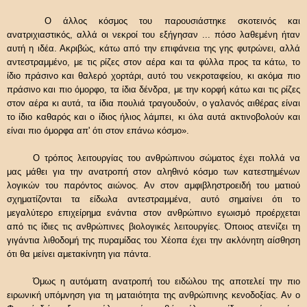
Ο άλλος κόσμος του παρουσιάστηκε σκοτεινός και
ανατριχιαστικός, αλλά οι νεκροί του εξήγησαν ... πόσο λαθεμένη ήταν
αυτή η ιδέα. Ακριβώς, κάτω από την επιφάνεια της γης φυτρώνει, αλλά
αντεστραμμένο, με τις ρίζες στον αέρα και τα φύλλα προς τα κάτω, το
ίδιο πράσινο και θαλερό χορτάρι, αυτό του νεκροταφείου, κι ακόμα πιο
πράσινο και πιο όμορφο, τα ίδια δένδρα, με την κορφή κάτω και τις ρίζες
στον αέρα κι αυτά, τα ίδια πουλιά τραγουδούν, ο γαλανός αιθέρας είναι
το ίδιο καθαρός και ο ίδιος ήλιος λάμπει, κι όλα αυτά ακτινοβολούν και
είναι πιο όμορφα απ' ότι στον επάνω κόσμο».
Ο τρόπος λειτουργίας του ανθρώπινου σώματος έχει πολλά να
μας μάθει για την ανατροπή στον αληθινό κόσμο των κατεστημένων
λογικών του παρόντος αιώνος. Αν στον αμφιβληστροειδή του ματιού
σχηματίζονται τα είδωλα αντεστραμμένα, αυτό σημαίνει ότι το
μεγαλύτερο επιχείρημα ενάντια στον ανθρώπινο εγωισμό προέρχεται
από τις ίδιες τις ανθρώπινες βιολογικές λειτουργίες. Όποιος ατενίζει τη
γιγάντια λιθοδομή της πυραμίδας του Χέοπα έχει την ακλόνητη αίσθηση
ότι θα μείνει αμετακίνητη για πάντα.
Όμως η αυτόματη ανατροπή του ειδώλου της αποτελεί την πιο
ειρωνική υπόμνηση για τη ματαιότητα της ανθρώπινης κενοδοξίας. Αν ο