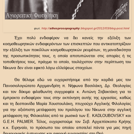
φωτ.
http://
athosprosopography
.blogspot.gr/2012/03/blog-post.html
Έχει πολύ ενδιαφέρον να δει κανείς την εξέλιξη των
κοσμοθεωρητικών ενδιαφερόντων των επισκεπτών που αντικατοπτρίζουν
την εξέλιξη των ποικίλλων κοσμοθεωρητικών ρευμάτων, τη μοναδικότητα
της προσωπικότητας τους, η οποία αποτυπώνεται στις απορίες ή τις
τοποθετήσεις τους, πράγμα το οποίο, τουλάχιστον στην περίπτωση του
Νίκωνα δεν είναι εφικτό λόγω ελλείψεως στοιχείων.
Θα θέλαμε εδώ να ευχαριστήσομε από την καρδιά μας τον
Πανοσιολογιώτατο Αρχιμανδρίτη π. Νήφωνα Βασιλάκη, Δρ. Θεολογίας
και τον δόκιμο φιλαθωνίτη συγγραφέα κ. Αντώνη Στιβακτάκη για το
έμπρακτο ενδιαφέρον τους στην εκπόνηση αυτής της εργασίας, καθώς
και τη δεσποινίδα Μαρία Χουστουλάκη, πτυχιούχο Αγγλικής Φιλολογίας
για την αξιόπιστη μετάφραση του προλόγου του Νίκωνα στην αγγλική
μετάφραση της Φιλοκαλίας από τα ρωσικά των
E
.
KADLOUBOVSKY
και
G
.
E
.
H
.
PALMER
. Τέλος, ευχαριστούμε τον Σεβ. Αρχιεπίσκοπο Κρήτης
κ.κ. Ειρηναίο, το πρόσωπο του οποίου αποτελεί πάντα για μας πηγή
δημιουργικής έμπνευσης και αφορμή ευχαριστίας στο Θεό.