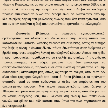
Νίκων ο Καρουλιώτης με τον οποίο ασχολείται το μικρό αυτό βιβλίο είχε
εμπνευστεί από αυτή την σκηνή και είχε εγκαταλείψει τα εγκόσμια-
πράγμα απίθανο-αυτό όμως που ξέρομε είναι ότι διαπνεόταν από την
ίδια ακριβώς λογική του μέλλοντος αιώνος που δεν καταισχύνεται, όσο
και αν στον παρόντα η ζωή που συνεπάγεται φαντάζει παραλογισμός.
Δυστυχώς, βλέπουμε τα πράγματα εγκοσμιοκρατικά,
ορθολογιστικά και υλιστικά και δουλεύουμε στην ειρκτή αυτών των
καταστάσεων. Ωστόσο, κάποιες πλευρές και συνθήκες, όπως τα λυπηρά
της ζωής, η τέχνη, ο έρωτας δίνουν πάντα δυνατότητες στον άνθρωπο να
βρεθεί στην ανεστραμμένη λογική του αληθινού κόσμου. Ακόμα και η ίδια
η φύση μας ανοίγει παράθυρα για να εισέλθει μια αναλαμπή της αιώνιας
πραγματικότητας, ένα νόημα μυστικό που δεν μπορούμε να
αποκωδικοποιήσουμε, παραδομένοι στην υλιστική παχυλότητα και την
αισθησιακή μακαριότητα μας, όπως, ας πούμε τα όνειρα, όταν αυτά δεν
είναι τόσο ψυχοφυσιολογικά όσο μυστικά, όπου βλέπουμε τα πράγματα
ανάποδα, γιατί σε αυτά ενώνονται οι όχθες του παρόντος και του
υπερκείμενου κόσμου. Μια τέτοια πραγματικότητα μας δείχνει ο
Φλωρένσκυ μέσα από μια πραγματική ονειρική εικόνα, όπου θα μας πει
ότι «ένας συγγενής μου, που θλιβόταν στη σκέψη των πεθαμένων
γονιών και φίλων του, είδε κάποτε στον ύπνο του πως περπατούσε σε
ένα νεκροταφείο.