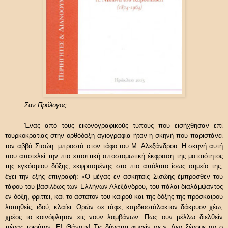
Σαν Πρόλογος
Ένας από τους εικονογραφικούς τύπους που εισήχθησαν επί
τουρκοκρατίας στην ορθόδοξη αγιογραφία ήταν η σκηνή που παριστάνει
τον αββά Σισώη μπροστά στον τάφο του Μ. Αλεξάνδρου. Η σκηνή αυτή
που αποτελεί την πιο εποπτική αποστομωτική έκφραση της ματαιότητος
της εγκόσμιου δόξης, εκφρασμένης στο πιο απόλυτο ίσως σημείο της,
έχει την εξής επιγραφή: «Ο μέγας εν ασκηταίς Σισώης έμπροσθεν του
τάφου του βασιλέως των Ελλήνων Αλεξάνδρου, του πάλαι διαλάμψαντος
εν δόξη, φρίττει, και το άστατον του καιρού και της δόξης της πρόσκαιρου
λυπηθείς, ιδού, κλαίει: Ορών σε τάφε, καρδιοστάλακτον δάκρυον χέω,
χρέος το κοινόφλητον εις νουν λαμβάνων. Πως ουν μέλλω διελθείν
πέρας τοιούτον; Ε! Θάνατε! Τις δύναται φυγείν σε;». Δεν ξέρομε αν ο