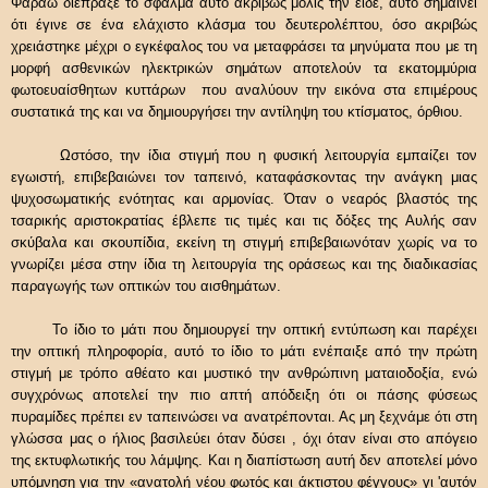
Φαραώ διέπραξε το σφάλμα αυτό ακριβώς μόλις την είδε, αυτό σημαίνει
ότι έγινε σε ένα ελάχιστο κλάσμα του δευτερολέπτου, όσο ακριβώς
χρειάστηκε μέχρι ο εγκέφαλος του να μεταφράσει τα μηνύματα που με τη
μορφή ασθενικών ηλεκτρικών σημάτων αποτελούν τα εκατομμύρια
φωτοευαίσθητων κυττάρων που αναλύουν την εικόνα στα επιμέρους
συστατικά της και να δημιουργήσει την αντίληψη του κτίσματος, όρθιου.
Ωστόσο, την ίδια στιγμή που η φυσική λειτουργία εμπαίζει τον
εγωιστή, επιβεβαιώνει τον ταπεινό, καταφάσκοντας την ανάγκη μιας
ψυχοσωματικής ενότητας και αρμονίας. Όταν ο νεαρός βλαστός της
τσαρικής αριστοκρατίας έβλεπε τις τιμές και τις δόξες της Αυλής σαν
σκύβαλα και σκουπίδια, εκείνη τη στιγμή επιβεβαιωνόταν χωρίς να το
γνωρίζει μέσα στην ίδια τη λειτουργία της οράσεως και της διαδικασίας
παραγωγής των οπτικών του αισθημάτων.
Το ίδιο το μάτι που δημιουργεί την οπτική εντύπωση και παρέχει
την οπτική πληροφορία, αυτό το ίδιο το μάτι ενέπαιξε από την πρώτη
στιγμή με τρόπο αθέατο και μυστικό την ανθρώπινη ματαιοδοξία, ενώ
συγχρόνως αποτελεί την πιο απτή απόδειξη ότι οι πάσης φύσεως
πυραμίδες πρέπει εν ταπεινώσει να ανατρέπονται. Ας μη ξεχνάμε ότι στη
γλώσσα μας ο ήλιος βασιλεύει όταν δύσει , όχι όταν είναι στο απόγειο
της εκτυφλωτικής του λάμψης. Και η διαπίστωση αυτή δεν αποτελεί μόνο
υπόμνηση για την «ανατολή νέου φωτός και άκτιστου φέγγους» γι 'αυτόν