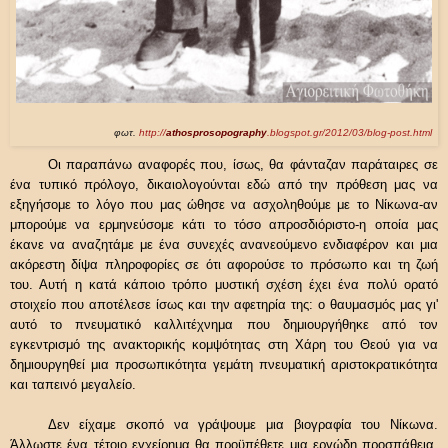
φωτ.
http://
athosprosopography
.blogspot.gr/2012/03/blog-post.html
Οι παραπάνω αναφορές που, ίσως, θα φάνταζαν παράταιρες σε
ένα τυπικό πρόλογο, δικαιολογούνται εδώ από την πρόθεση μας να
εξηγήσομε το λόγο που μας ώθησε να ασχοληθούμε με το Νίκωνα-αν
μπορούμε να ερμηνεύσομε κάτι το τόσο απροσδιόριστο-η οποία μας
έκανε να αναζητάμε με ένα συνεχές ανανεούμενο ενδιαφέρον και μια
ακόρεστη δίψα πληροφορίες σε ότι αφορούσε το πρόσωπο και τη ζωή
του. Αυτή η κατά κάποιο τρόπο μυστική σχέση έχει ένα πολύ ορατό
στοιχείο που αποτέλεσε ίσως και την αφετηρία της: ο θαυμασμός μας γι'
αυτό το πνευματικό καλλιτέχνημα που δημιουργήθηκε από τον
εγκεντρισμό της ανακτορικής κομψότητας στη Χάρη του Θεού για να
δημιουργηθεί μια προσωπικότητα γεμάτη πνευματική αριστοκρατικότητα
και ταπεινό μεγαλείο.
Δεν είχαμε σκοπό να γράψουμε μια βιογραφία του Νίκωνα.
Άλλωστε ένα τέτοιο εγχείρημα θα προϋπέθετε μια εργώδη προσπάθεια,