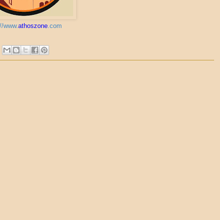
://www.
athoszone
.com