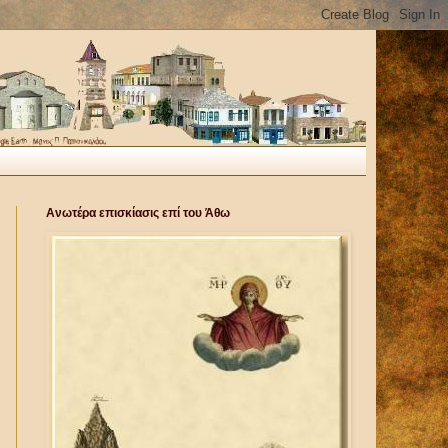
Ανωτέρα επισκίασις επί του Άθω